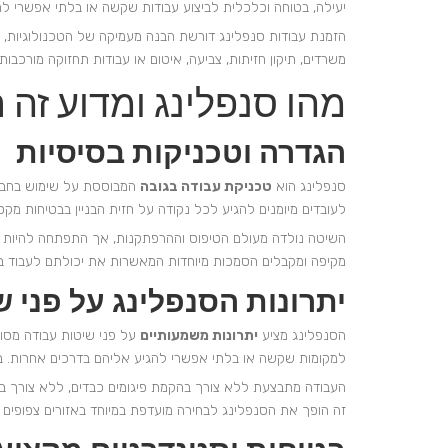
יעילה, בטוחה וכלכלית לביצוע עבודות שקשה או בלתי אפשרי לה
הזמנת עבודות סנפלינג דורשת הבנה מעמיקה של הטכנולוגיות, הצי
משרדים, תיקון חזיתות, צביעה, איטום או עבודות תחזוקה מורכבו
מהו סנפלינג ומדוע זה 
הגדרה וטכניקות בסיסיות
סנפלינג הוא
טכניקת עבודה בגובה
המבוססת על שימוש בחבלים
לעובדים מיומנים להגיע לכל נקודה על חזית הבניין בבטיחות מקס
השיטה נולדה מעולם הטיפוס וההרפתקנות, אך התפתחה להיות מקצ
מקיפה ומקבלים הסמכות מיוחדות המאשרות את יכולתם לעבוד בג
יתרונות הסנפלינג על פני 
הסנפלינג מציע
יתרונות משמעותיים
על פני שיטות עבודה מסורתי
למקומות שקשה או בלתי אפשרי להגיע אליהם בדרכים אחרות. בנ
העבודה מתבצעת ללא צורך בהקמת פיגומים כבדים, ללא צורך בה
זה הופך את הסנפלינג לבחירה מועדפת במיוחד באזורים צפופים ו