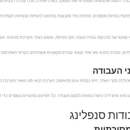
כולל רתמות ארגונומיות שמפזרות את המשקל בצורה אחידה, חבלי עבודה דינמיים ועמיד
 מפקחי בטיחות מוסמכים. החלפת ציוד מתבצעת בהתאם להנחיות הבטיחות הקפדניות ו
ומעשי של טכניקות עבודה בגובה, חוקי בטיחות, שימוש בציוד, והערכת סיכונים. העו
ירום, ועבודה בתנאי מזג אוויר קשים. עובדים מקצועיים משתתפים בקורסי השתלמו
י העבודה
וללת סקר האתר, זיהוי נקודות עיגון מתאימות, הערכת תנאי מזג האוויר והערכת סי
ים וודא שיש דרכי גישה בטוחות למקום העבודה. כל הפרטים מתועדים ונשמרים כד
ודות סנפלינג
מסורתיות