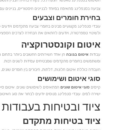
השימוש בסנפלינג מאפשר הגעה לכל נקודה בחזית הבניין ותשו
צביעה בסנפלינג מתאימה במיוחד לבניינים היסטוריים, בניינים 
בחירת חומרים וצבעים
עובדי סנפלינג מקצועיים מבינים בחומרי צביעה מתקדמים ויודעים
ולשינויי טמפרטורה, ויודעים להתאים את הבחירה לצרכים הספציפ
איטום וקונסטרוקציה
עבודות
איטום בגובה
הן אחד השירותים החשובים ביותר בתחום הס
ומשתמשים בחומרים מתקדמים שמבטיחים עמידות לשנים רבות.
העבודה כוללת איטום חלונות, דלתות, חיבורים בין חומרים שונים
סוגי איטום ושימושים
קיימים
סוגי איטום שונים
המתאימים לשימושים שונים. איטום סילי
ישירה למים. עובדי סנפלינג מנוסים יודעים לבחור את סוג האיטו
ציוד ובטיחות בעבודות 
ציוד בטיחות מתקדם