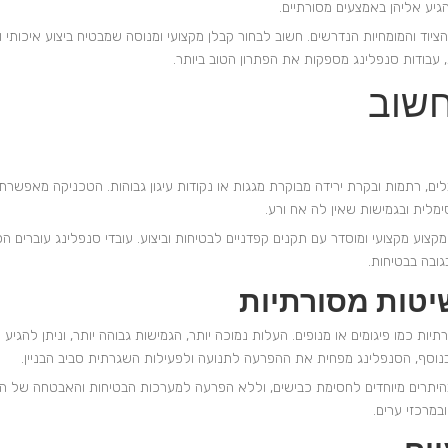
גיע אליהן באמצעים מסורתיים.
וד והמומחיות הנדרשים. חשוב לבחור קבלן מקצועי ומנוסה שמבטיח ביצוע איכותי ובטי
ת, עבודות סנפלינג מספקות את הפתרון הטוב ביותר.
חשוב
, רתמות ובקרת ירידה מבוקרת מגגות או נקודות עיגון גבוהות. הטכניקה מאפשרת
ימלית ובגמישות שאין לה אח ורע.
וע מקצועי ומוסדר עם תקנים קפדניים לבטיחות וביצוע. עובדי סנפלינג עוברים ה
ובה בבטיחות.
שיטות מסורתיות
ות כמו פיגומים או מנופים. העלות נמוכה יותר, הגמישות גבוהה יותר, וניתן להגיע
וסף, הסנפלינג מפחית את ההפרעה לתנועה ולפעילות השגרתית סביב הבניין.
יתרים מיוחדים לחסימת כבישים, וללא הפרעה למערכות הבטיחות והאבטחה של הבנ
במרכזי ערים.