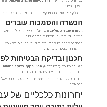
עבודות סנפלינג דורשות
ציוד בטיחות מתקדם ואיכותי
. הציוד 
לעיגון ובטיחות.
כל חלק בציוד עובר בדיקות קפדניות לפני השימוש ונבדק על ידי
הכשרה והסמכות עובדים
הכשרת עובדי סנפלינג
היא תהליך מקיף הכולל לימוד תיאורטי 
מוכרות שמעידות על יכולתם לעבוד בבטיחות.
ההכשרה כוללת גם לימוד עזרה ראשונה, טכניקות חילוץ ברגעי ח
החדשות והתקנים המתעדכנים.
תכנון ובדיקת הבטיחות לפנ
לפני תחילת כל עבודה מתבצע
תכנון מקיף ובדיקת בטיחות
שכ
הכנת תוכנית חירום ותיאום עם גורמים רלוונטיים.
הבדיקה כוללת גם בחינת מצב המבנה, זיהוי מכשולים פוטנציאלי
מקסימלית.
יתרונות כלכליים של עב
עלות נמוכה יותר משיטות 