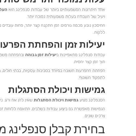
אחד היתרונות המשמעותיים ביותר של עבודות סנפלינג הוא
העלו
ויעיל של העבודה בעלות משמעותית נמוכה יותר.
החיסכון נובע מכמה גורמים: זמן התקנה קצר יותר, פחות עובדים 
ללקוח.
יעילות זמן והפחתת הפרעו
עבודות סנפלינג מתאפיינות ב
יעילות זמן גבוהה
ובהפחתה משמעות
תוך זמן קצר יחסית.
הפחתת ההפרעות חשובה במיוחד בסביבות עסקיות, בבתי חולים, 
לתפקוד השוטף.
גמישות ויכולת הסתגלות
הסנפלינג מציע
גמישות ויכולת הסתגלות
שאין להן אח ורע. ני
הגמישות מאפשרת גם ביצוע עבודות בשלבים, התאמה ללוחות זמני
צרכים שונים.
בחירת קבלן סנפלינג מ