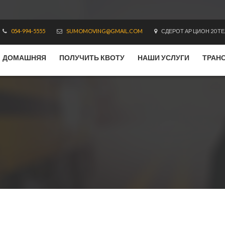
054-994-5555
SUMOMOVING@GMAIL.COM
СДЕРОТ АР ЦИОН 20 ТЕ
ДОМАШНЯЯ
ПОЛУЧИТЬ КВОТУ
НАШИ УСЛУГИ
ТРАН