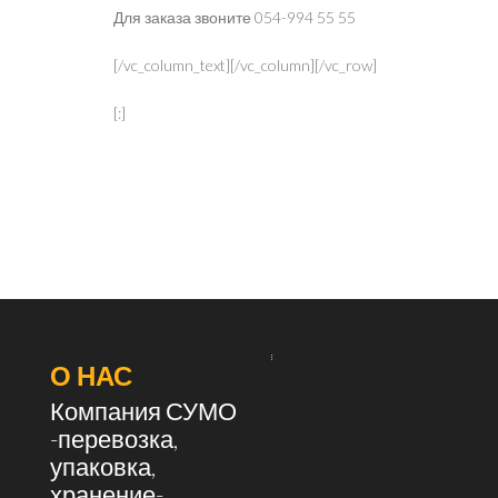
Для заказа звоните 054-994 55 55
[/vc_column_text][/vc_column][/vc_row]
[:]
О НАС
Компания СУМО
-перевозка,
упаковка,
хранение-