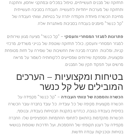
תחזוקה של מבנים תעשייתיים, טיפול במכלים ובמתקני אחסון, והתקנה
ותחזוקה של מערכות ייחודיות לתעשייה. העבודה בסביבה תעשייתית
מחייבת הכשרה מיוחדת והקפדה יתרה על בטיחות, וצוותי העבודה של
"קל כנשר" מיומנים בעבודה בסביבות מאתגרות אלה.
פתרונות למגזר המסחרי והעסקי
– "קל כנשר" מציעה מגוון שירותים
למגזר המסחרי והעסקי, כולל תחזוקה שוטפת של בנייני משרדים, מרכזי
קניות, ומלונות. החברה מבינה את החשיבות של שמירה על חזות מטופחת
ומקצועית, ומספקת שירותים שמסייעים ללקוחותיה לשמור על מראה
מרשים ועל תפקוד תקין של המבנים.
בטיחות ומקצועיות – הערכים
המובילים של קל כנשר
הכשרה והסמכה של צוותי העבודה
– "קל כנשר" מקפידה על
הכשרה מקצועית מקיפה של כל עובדיה. כל עובד בחברה עובר הכשרה
בסיסית בעבודה בגובה, כנדרש בתקנות הבטיחות בעבודה, ובנוסף,
הכשרות מתקדמות בהתאם לתחומי ההתמחות הספציפיים שלו. החברה
מקפידה על רענון תקופתי של ההסמכות, ועל הדרכות שוטפות בנושאי
בטיחות וטכניקות עבודה חדשות.