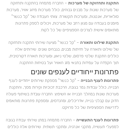
התקנה ותחזוקה של מערכות
– החברה מתמחה בהתקנה ותחזוקה
של מערכות שונות על מבנים גבוהים, כולל מערכות מיזוג אוויר, מערכות
סולאריות, אנטנות, ומערכות תקשורת. צוותי העבודה של "קל כנשר"
מיומנים בעבודה עם מגוון רחב של מערכות, ויכולים לספק פתרונות
מותאמים אישית לצרכים הספציפיים של כל לקוח.
התקנת שילוט ותאורה
– "קל כנשר" מציעה שירותי התקנה ותחזוקה
של שילוט ותאורה על חזיתות מבנים, בגבהים שונים. שירותים אלה
כוללים התקנת שלטי פרסום, שלטי ניאון, ומערכות תאורה דקורטיבית,
תוך הקפדה על עמידות בתנאי מזג האוויר ועל בטיחות ההתקנה.
פתרונות ייחודיים לענפים שונים
פתרונות לענף הבנייה
– "קל כנשר" מספקת שירותים ייחודיים לענף
הבנייה, כולל עבודות גמר בגובה, הרכבת זכוכיות וקירות מסך, והתקנת
מערכות שונות במהלך הבנייה או השיפוץ. החברה עובדת בשיתוף פעולה
הדוק עם קבלני בנייה, אדריכלים, ומהנדסים, ומספקת פתרונות מותאמים
לדרישות הספציפיות של כל פרויקט.
פתרונות לענף התעשייה
– החברה מתמחה במתן שירותי עבודה בגובה
למפעלי תעשייה, מתקני אנרגיה, ומתקני תשתית. שירותים אלה כוללים