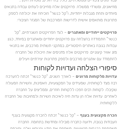
עבור גופים ציבוריים וממשלתיים, כולל בתי חולים, מוסדות חינוך,
מוזיאונים, ומשרדי ממשלה. פרויקטים אלה מחייבים לעתים עבודה בתנאים
מיוחדים ותחת מגבלות ייחודיות, ו"קל כנשר" הוכיחה את יכולתה לספק
פתרונות מותאמים אישית לדרישות המורכבות של המגזר הציבורי.
פרויקטים ייחודיים ומאתגרים
– לצד הפרויקטים השגרתיים, "קל
כנשר" התמודדה בהצלחה עם פרויקטים ייחודיים ומאתגרים במיוחד, כגון
עבודות בגובה באתרים היסטוריים, במתקני תשתית מורכבים, או בתנאי
מזג אוויר קיצוניים. פרויקטים אלה מדגימים את היכולת של החברה
להתמודד עם אתגרים מורכבים ולספק פתרונות יצירתיים ויעילים.
סיפורי הצלחה ועדויות לקוחות
עדויות מלקוחות מרוצים
– לאורך השנים, "קל כנשר" זכתה להערכה
רבה מצד לקוחותיה, שמעידים על המקצועיות, האמינות, והשירות המעולה
שקיבלו. לקוחות רבים הפכו ללקוחות חוזרים, וממליצים על החברה
לאחרים. עדויות אלה הן עדות חיה לאיכות השירות ולמחויבות של החברה
ללקוחותיה.
הכרה מקצועית בענף
– "קל כנשר" זכתה להכרה מקצועית בענף
העבודות בגובה, וידועה כחברה מובילה ומחדשת בתחומה. החברה
משתתפת בכנסים מקצועיים, משתפת את הידע והניסיון שלה, ותורמת