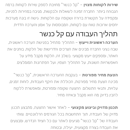
שירות לקוחות מצוין
– "קל כנשר" מחויבת לספק שירות לקוחות ברמה
הגבוהה ביותר. החברה זמינה לשאלות ולבקשות, מגיבה במהירות לפניות,
ומקפידה על תקשורת ברורה ושקופה עם הלקוחות. גישה זו בונה מערכות
יחסים ארוכות טווח עם לקוחות, המבוססות על אמון והערכה הדדית.
תהליך העבודה עם קל כנשר
הערכה ראשונית וייעוץ
– התהליך מתחיל בפגישת הערכה ראשונית,
שבה נציגי החברה מבינים את הצרכים והדרישות של הלקוח, בוחנים את
האתר, ומספקים ייעוץ מקצועי. בשלב זה, הלקוח מקבל מידע על
האפשרויות השונות, על התהליך הצפוי, ועל הפתרונות המומלצים.
הצעת מחיר מפורטת
– בעקבות ההערכה הראשונית, "קל כנשר"
מכינה הצעת מחיר מפורטת, הכוללת את היקף העבודות, לוחות זמנים,
עלויות, ותנאי התשלום. ההצעה שקופה ומפורטת, ומאפשרת ללקוח
להבין בדיוק מה הוא מקבל ובאיזה מחיר.
תכנון מדויק וביצוע מקצועי
– לאחר אישור ההצעה, מתבצע תכנון
מדויק של העבודה, תוך התחשבות בכל הגורמים הרלוונטיים. צוותי
העבודה של "קל כנשר" מגיעים לאתר עם כל הציוד הנדרש, ומבצעים
את העבודה בצורה מקצועית, יעילה, ובטוחה.