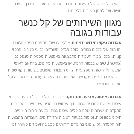
ביטוי בכל היבט של פעילות החברה, מהכשרת העובדים, דרך בחירת
הציוד, ועד למתן השירות ללקוחות.
מגוון השירותים של קל כנשר
עבודות בגובה
עבודות ניקוי וחידוש חזיתות
– "קל כנשר" מתמחה בניקוי חלונות
וחזיתות של מבנים גבוהים, כולל מגדלי משרדים, בנייני מגורים, מרכזי
קניות, ומבני ציבור. העבודות מתבצעות באמצעות טכניקות סנפלינג
(גלישה), שימוש בבמות הרמה, או באמצעות פיגומים, בהתאם לאופי
המבנה ולדרישות הספציפיות. צוותי העבודה מיומנים בשיטות ניקוי שונות
ובשימוש בחומרים מתקדמים, המבטיחים תוצאות מעולות תוך שמירה על
המבנה והסביבה.
עבודות איטום, צביעה ותחזוקה
– חברת "קל כנשר" מציעה שירותי
איטום וצביעה למבנים וגגות, תוך שימוש בחומרים איכותיים ובטכניקות
מתקדמות. שירותים אלה כוללים איטום גגות, צביעת קירות חיצוניים,
תיקוני בטון וטיח, וטיפול בבעיות רטיבות וחדירת מים. העבודות מתבצעות
תוך הקפדה על שימוש בחומרים ידידותיים לסביבה ועמידים לאורך זמן.