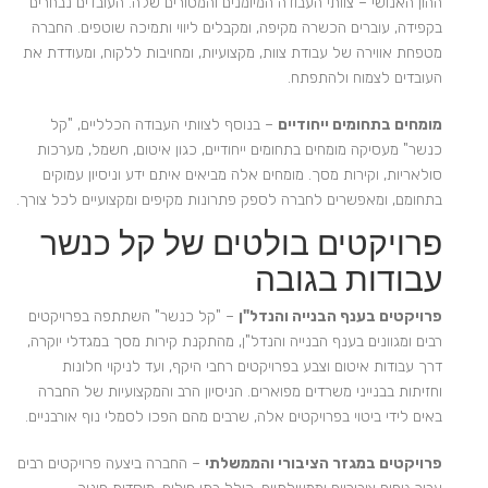
ההון האנושי – צוותי העבודה המיומנים והמסורים שלה. העובדים נבחרים
בקפידה, עוברים הכשרה מקיפה, ומקבלים ליווי ותמיכה שוטפים. החברה
מטפחת אווירה של עבודת צוות, מקצועיות, ומחויבות ללקוח, ומעודדת את
העובדים לצמוח ולהתפתח.
מומחים בתחומים ייחודיים
– בנוסף לצוותי העבודה הכלליים, "קל
כנשר" מעסיקה מומחים בתחומים ייחודיים, כגון איטום, חשמל, מערכות
סולאריות, וקירות מסך. מומחים אלה מביאים איתם ידע וניסיון עמוקים
בתחומם, ומאפשרים לחברה לספק פתרונות מקיפים ומקצועיים לכל צורך.
פרויקטים בולטים של קל כנשר
עבודות בגובה
פרויקטים בענף הבנייה והנדל"ן
– "קל כנשר" השתתפה בפרויקטים
רבים ומגוונים בענף הבנייה והנדל"ן, מהתקנת קירות מסך במגדלי יוקרה,
דרך עבודות איטום וצבע בפרויקטים רחבי היקף, ועד לניקוי חלונות
וחזיתות בבנייני משרדים מפוארים. הניסיון הרב והמקצועיות של החברה
באים לידי ביטוי בפרויקטים אלה, שרבים מהם הפכו לסמלי נוף אורבניים.
פרויקטים במגזר הציבורי והממשלתי
– החברה ביצעה פרויקטים רבים