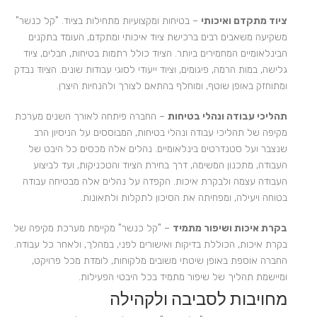
ציוד מתקדם ואיכותי
– בטיחות ומקצועיות מתחילות בציוד. "קל כנשר"
משקיעה משאבים רבים ברכישת ציוד איכותי ומתקדם, העומד בתקנים
הבינלאומיים המחמירים ביותר. הציוד כולל רתמות בטיחות, חבלים, ציוד
גלישה, במות הרמה, פיגומים, וציוד ייעודי לסוגי עבודות שונים. הציוד נבדק
ומתוחזק באופן שוטף, ומוחלף בהתאם לצורך ולהנחיות היצרן.
תהליכי עבודה ונהלי בטיחות
– החברה פיתחה לאורך השנים מערכת
מקיפה של תהליכי עבודה ונהלי בטיחות, המבוססים על הניסיון הרב
שנצבר ועל סטנדרטים בינלאומיים. נהלים אלה מכסים כל היבט של
העבודה, מתכנון המשימה, דרך בחירת הציוד והטכניקות, ועד לביצוע
העבודה עצמה ולבקרת איכות. הקפדה על נהלים אלה מבטיחה עבודה
בטוחה ויעילה, ומפחיתה את הסיכון לתקלות ולתאונות.
בקרת איכות ושיפור מתמיד
– "קל כנשר" מקיימת מערכת מקיפה של
בקרת איכות, הכוללת בדיקות ואישורים לפני, במהלך, ולאחר כל עבודה.
החברה אוספת באופן שיטתי משובים מלקוחות, לומדת מכל פרויקט,
ומיישמת תהליך של שיפור מתמיד בכל היבטי הפעילות.
מחויבות לסביבה ולקהילה