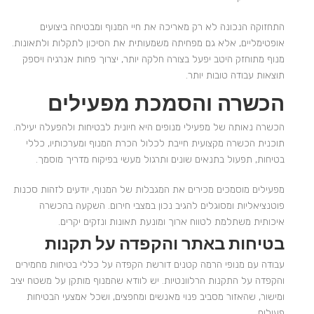
התחזוקה הנכונה לא רק מאריכה את חיי המנוף ומבטיחה ביצועים
אופטימליים, אלא גם מפחיתה משמעותית את הסיכון לתקלות ולתאונות.
מנוף מתוחזק היטב יפעל בצורה חלקה יותר, יצרוך פחות אנרגיה ויספק
תוצאות עבודה טובות יותר.
הכשרה והסמכת מפעילים
הכשרה נאותה של מפעילי מנופים היא חיונית לבטיחות ולהפעלה יעילה.
תוכנית הכשרה מקצועית חייבת לכלול הכרת המנוף ומערכותיו, כללי
בטיחות, תפעול בתנאים שונים ותרגול מעשי בפיקוח מדריך מוסמך.
מפעילים מוסמכים מכירים את המגבלות של המנוף, יודעים לזהות סכנות
פוטנציאליות ומסוגלים להגיב נכון במצבי חירום. השקעה בהכשרה
איכותית משתלמת לטווח ארוך ומונעת תאונות ונזקים יקרים.
בטיחות באתר והקפדה על תקנות
עבודה עם מנופי הרמה קטנים דורשת הקפדה על כללי בטיחות מחמירים
והקפדה על התקנות הרלוונטיות. יש לוודא שהמנוף מותקן על משטח יציב
ומישור, שהאזור מסביב פנוי מאנשים ומחפצים, ושכל אמצעי הבטיחות
פעילים.