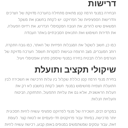
דרישות
הבחירה במנוף הרמה קטן מתאים מתחילה בהערכה מדויקת של הצרכים
והדרישות הספציפיות של הפרויקט. יש לקחת בחשבון את משקל
המשאים שיש להרים, את הגובה המקסימלי הנדרש, את רדיוס הפעולה,
את תדירות השימוש ואת התנאים הסביבתיים באתר העבודה.
כמו כן, חשוב לשקול את המגבלות הפיזיות של האתר, כמו גובה התקרה,
רוחב המעברים, מצב הרצפה ונגישות למקורות חשמל. הערכה מדויקת של
הגורמים הללו תבטיח בחירה במנוף שיספק פתרון אופטימלי ויעיל.
שיקולי תקציב ותועלת
בחירת מנוף הרמה קטן כוללת שקלול בין עלות הרכישה או השכירה לבין
התועלת הצפויה מהשימוש במנוף. חשוב לקחת בחשבון לא רק את
העלות הראשונית, אלא גם את עלויות התפעול, התחזוקה, הביטוח
והעלויות הנלוות.
במקרים רבים, השכירה של מנוף לפרויקט ספציפי עשויה להיות חסכונית
יותר מרכישה, במיוחד עבור פרויקטים חד-פעמיים או לטווח קצר. לעומת
זאת, עבור עסקים שמשתמשים במנופים באופן קבוע, רכישה עשויה להיות