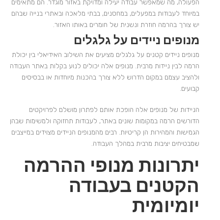
הפעולה, מה שמאפשר עבודה יעילה ומדויקת באזור מוגדר. הם מתאימים
במיוחד לעבודות במפעלים, במחסנים, בבתי מלאכה ובאתרי בנייה שבהם
יש צורך בהרמה חוזרת ונשנית של חומרים באותו האזור.
מנופים ניידים על גלגלים
מנופים ניידים קטנים על גלגלים מציעים את השילוב האידיאלי בין יכולת
הרמה לבין ניידות מרבית. מנופים אלה יכולים לנוע בקלות באתר העבודה
ולהציב עצמם במקום הדרוש ללא צורך בהכנות מיוחדות או בבסיסים
קבועים.
הניידות של מנופים אלה הופכת אותם לפתרון מושלם לפרויקטים
הדורשים הרמה במקומות שונים באתר, לעבודות תחזוקה ולמשימות שבהן
הגמישות והמהירות הן קריטיות. רבים מהמנופים הניידים מצוידים במייצבים
שמבטיחים יציבות מרבית במהלך העבודה.
יתרונות מנופי ההרמה
הקטנים בעבודה
יומיומית