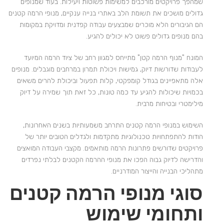
שמהפך פרויקטים מורכבים למשימות פשוטות ויעילות. בעוד שמנופים
גדולים מושכים את תשומת הלב באתרי בנייה ענקיים, מנופי הרמה קטנים
הם הגיבורים הלא מוכרים שמבצעים עבודה קפדנית ומדויקת במקומות
בהם מנופים גדולים פשוט לא יכולים להגיע.
המונח "מנוף הרמה קטן" מתייחס למגוון רחב של ציוד הרמה המיועד
לעבודות שדורשות דיוק, גמישות ויכולת תמרון במרחבים מוגבלים. מנופים
אלה מתאפיינים בגודל קומפקטי, קלות תפעול וביכולת להרים משאים
בכמויות שיכולות להגיע עד כמה טונות, כל זאת תוך שמירה על דיוק
מילימטרי ובטיחות מרבית.
השימוש במנופי הרמה קטנים התרחב משמעותיות בשנים האחרונות,
הודות להתפתחויות טכנולוגיות מתקדמות ולגדלים הטובים יותר של
פרויקטים שדורשים פתרונות הרמה מותאמים. מקצבי העבודה המואצים
והדרישה לדיוק גבוה הפכו את מנופי ההרמה הקטנים לבלתי נפרדים
מתהליכי הבנייה והייצור המודרניים.
סוגי מנופי הרמה קטנים
ותחומי שימוש