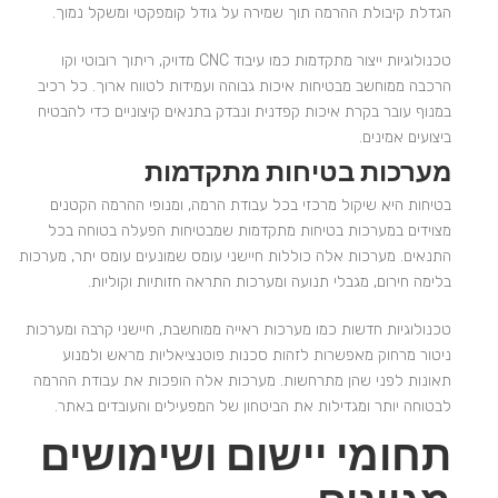
הגדלת קיבולת ההרמה תוך שמירה על גודל קומפקטי ומשקל נמוך.
טכנולוגיות ייצור מתקדמות כמו עיבוד CNC מדויק, ריתוך רובוטי וקו
הרכבה ממוחשב מבטיחות איכות גבוהה ועמידות לטווח ארוך. כל רכיב
במנוף עובר בקרת איכות קפדנית ונבדק בתנאים קיצוניים כדי להבטיח
ביצועים אמינים.
מערכות בטיחות מתקדמות
בטיחות היא שיקול מרכזי בכל עבודת הרמה, ומנופי ההרמה הקטנים
מצוידים במערכות בטיחות מתקדמות שמבטיחות הפעלה בטוחה בכל
התנאים. מערכות אלה כוללות חיישני עומס שמונעים עומס יתר, מערכות
בלימה חירום, מגבלי תנועה ומערכות התראה חזותיות וקוליות.
טכנולוגיות חדשות כמו מערכות ראייה ממוחשבת, חיישני קרבה ומערכות
ניטור מרחוק מאפשרות לזהות סכנות פוטנציאליות מראש ולמנוע
תאונות לפני שהן מתרחשות. מערכות אלה הופכות את עבודת ההרמה
לבטוחה יותר ומגדילות את הביטחון של המפעילים והעובדים באתר.
תחומי יישום ושימושים