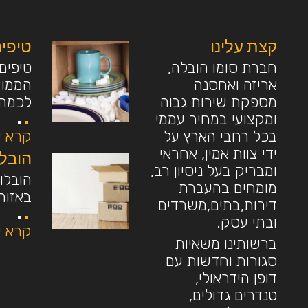
קצת עלינו
טיפי
חברת סומו הובלה,
טיפים
אריזה ואחסנה
הממוצ
מספקת שירות גבוה
לכמה .
ומקצועי במחיר עממי
בכל רחבי הארץ על
קרא ע
ידי צוות אמין, אחראי
הובלו
ומבריק בעל ניסיון רב,
הובלו
מומחים בהעברת
באזור 
דירות,בתים,משרדים
ובתי עסק.
קרא ע
ברשותינו משאיות
סגורות וחדשות עם
דופן הידראולי,
טנדרים גדולים,